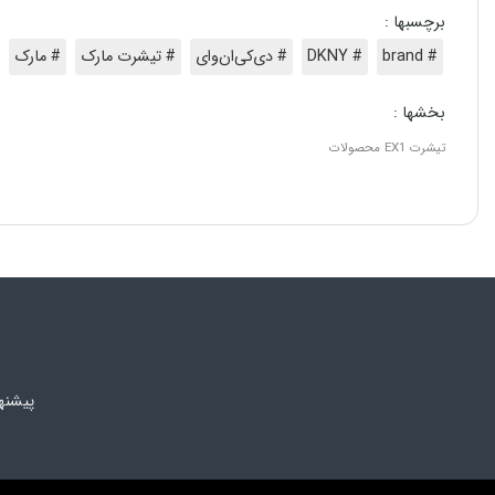
برچسبها :
# brand
# DKNY
# دی‌کی‌ان‌وای
# تیشرت مارک
# مارک
بخشها :
تیشرت
EX1
محصولات
پیشنه