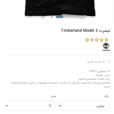
تیشرت Timberland Model 3
اشتراک گذاری
کد محصول: 10313
جنس: نخ-پنبه
ارائه دهنده: اختصاصی اِکسولز
راهنمای سایز ها و مشخصات فیزیکی را در قسمت توضیحات (موجود در پائین صفحه) مشاهده
نمایید.
رنگ
سایز