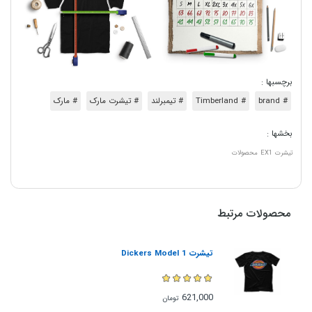
برچسبها :
# brand
# Timberland
# تیمبرلند
# تیشرت مارک
# مارک
بخشها :
تیشرت
EX1
محصولات
محصولات مرتبط
تیشرت Dickers Model 1
621,000
تومان