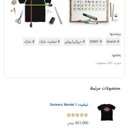
برچسبها :
# brand
# DKNY
# دی‌کی‌ان‌وای
# تیشرت مارک
# مارک
بخشها :
تیشرت
EX1
محصولات
محصولات مرتبط
تیشرت Dickers Model 1
621,000
تومان