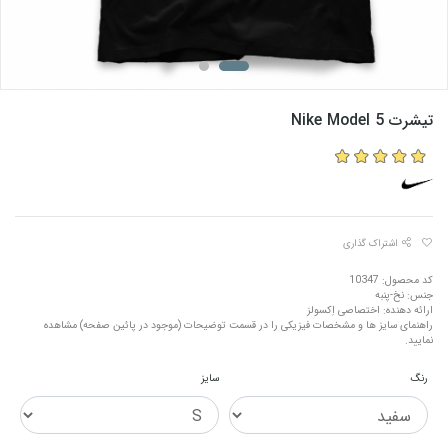
تیشرت Nike Model 5
اشتراک گذاری
کد محصول: 10347
جنس: نخ-پنبه
ارائه دهنده: اختصاصی اِکسولز
راهنمای سایز ها و مشخصات فیزیکی را در قسمت توضیحات (موجود در پائین صفحه) مشاهده
نمایید.
رنگ
سایز