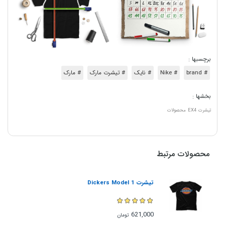
برچسبها :
# brand
# Nike
# نایک
# تیشرت مارک
# مارک
بخشها :
تیشرت
EX4
محصولات
محصولات مرتبط
تیشرت Dickers Model 1
621,000
تومان