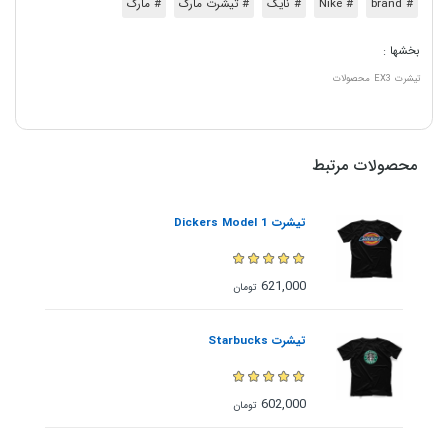
# brand
# Nike
# نایک
# تیشرت مارک
# مارک
بخشها :
تیشرت
EX3
محصولات
محصولات مرتبط
تیشرت Dickers Model 1
621,000
تومان
تیشرت Starbucks
602,000
تومان