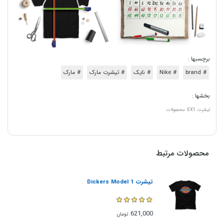
برچسبها :
# brand
# Nike
# نایک
# تیشرت مارک
# مارک
بخشها :
تیشرت
EX1
محصولات
محصولات مرتبط
تیشرت Dickers Model 1
621,000
تومان