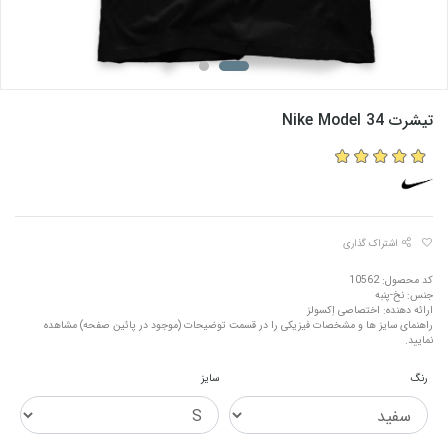
تیشرت Nike Model 34
اشتراک گذاری
کد محصول: 10562
جنس: نخ-پنبه
ارائه دهنده: اختصاصی اِکسولز
راهنمای سایز ها و مشخصات فیزیکی را در قسمت توضیحات (موجود در پائین صفحه) مشاهده
نمایید.
رنگ
سایز