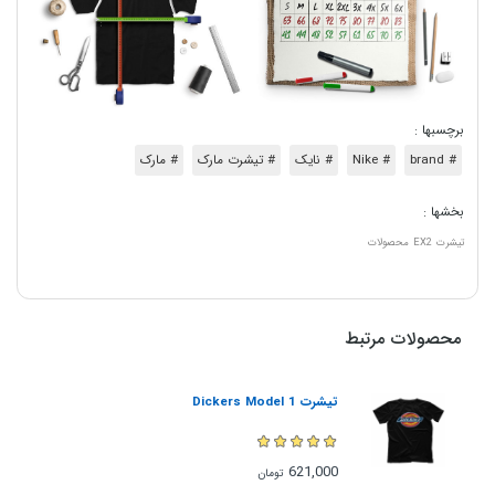
برچسبها :
# brand
# Nike
# نایک
# تیشرت مارک
# مارک
بخشها :
تیشرت
EX2
محصولات
محصولات مرتبط
تیشرت Dickers Model 1
621,000
تومان