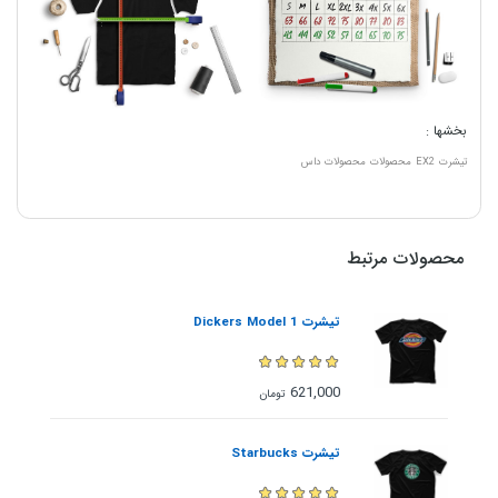
بخشها :
تیشرت
EX2
محصولات
محصولات داس
محصولات مرتبط
تیشرت Dickers Model 1
621,000
تومان
تیشرت Starbucks