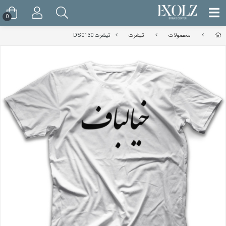
0
محصولات
تیشرت
تیشرت DS0130