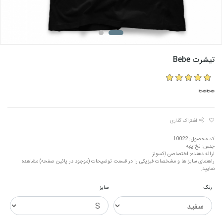
تیشرت Bebe
اشتراک گذاری
کد محصول: 10022
جنس: نخ-پنبه
ارائه دهنده: اختصاصی اِکسولز
راهنمای سایز ها و مشخصات فیزیکی را در قسمت توضیحات (موجود در پائین صفحه) مشاهده
نمایید.
رنگ
سایز