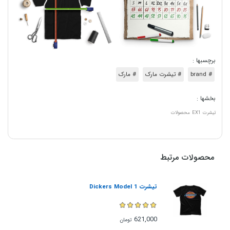
برچسبها :
# brand
# تیشرت مارک
# مارک
بخشها :
تیشرت
EX1
محصولات
محصولات مرتبط
تیشرت Dickers Model 1
621,000
تومان