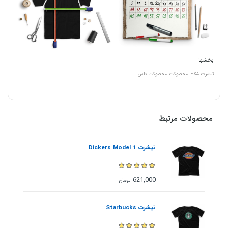
بخشها :
تیشرت
EX4
محصولات
محصولات داس
محصولات مرتبط
تیشرت Dickers Model 1
621,000
تومان
تیشرت Starbucks