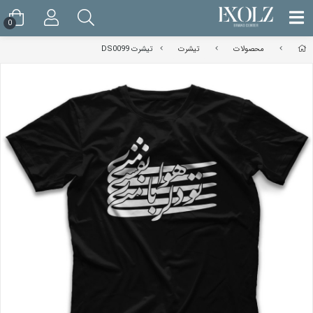
0
محصولات
تیشرت
تیشرت DS0099