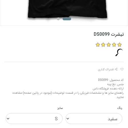
تیشرت DS0099
اشتراک گذاری
کد محصول: DS0099
جنس: نخ-پنبه
ارائه دهنده: فروشگاه داس
راهنمای سایز ها و مشخصات فیزیکی را در قسمت توضیحات (موجود در پائین صفحه) مشاهده
نمایید.
رنگ
سایز