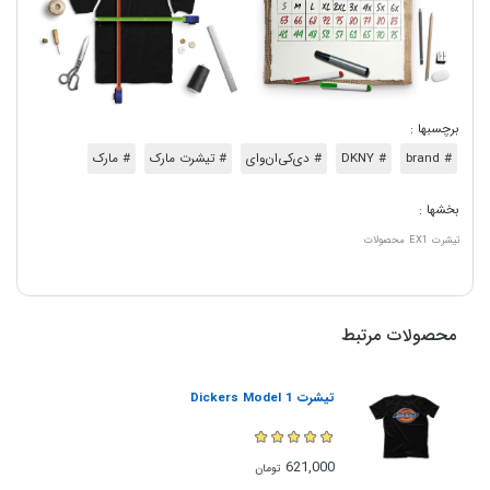
برچسبها :
# brand
# DKNY
# دی‌کی‌ان‌وای
# تیشرت مارک
# مارک
بخشها :
تیشرت
EX1
محصولات
محصولات مرتبط
تیشرت Dickers Model 1
621,000
تومان