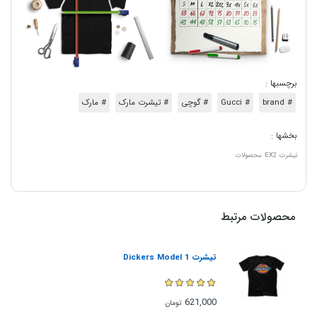
برچسبها :
# brand
# Gucci
# گوچی
# تیشرت مارک
# مارک
بخشها :
تیشرت
EX2
محصولات
محصولات مرتبط
تیشرت Dickers Model 1
621,000
تومان