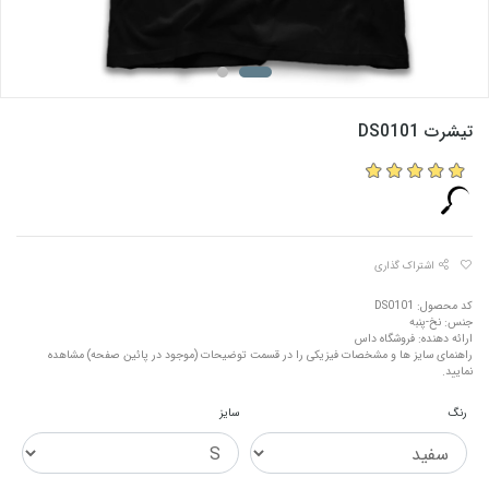
تیشرت DS0101
اشتراک گذاری
کد محصول: DS0101
جنس: نخ-پنبه
ارائه دهنده: فروشگاه داس
راهنمای سایز ها و مشخصات فیزیکی را در قسمت توضیحات (موجود در پائین صفحه) مشاهده
نمایید.
رنگ
سایز