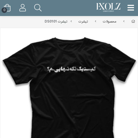
0
محصولات
تیشرت
تیشرت DS0101