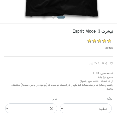
تیشرت Esprit Model 3
اشتراک گذاری
کد محصول: 11184
جنس: نخ-پنبه
ارائه دهنده: اختصاصی اِکسولز
راهنمای سایز ها و مشخصات فیزیکی را در قسمت توضیحات (موجود در پائین صفحه) مشاهده
نمایید.
رنگ
سایز