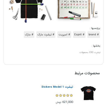
برچسبها :
# brand
# Esprit
# اسپریت
# تیشرت مارک
# مارک
بخشها :
تیشرت
EX3
محصولات
محصولات مرتبط
تیشرت Dickers Model 1
621,000
تومان