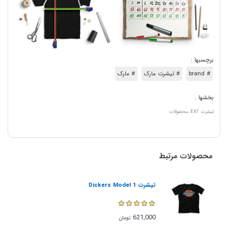
برچسبها :
# brand
# تیشرت مارک
# مارک
بخشها :
تیشرت
EX1
محصولات
محصولات مرتبط
تیشرت Dickers Model 1
621,000
تومان