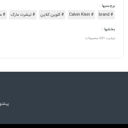
برچسبها :
# brand
# Calvin Klein
# کلوین کلاین
# تیشرت مارک
# م
بخشها :
تیشرت
EX1
محصولات
پیشنه