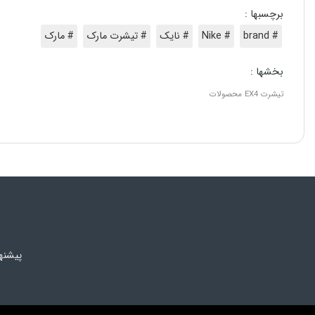
برچسبها :
# brand
# Nike
# نایک
# تیشرت مارک
# مارک
بخشها :
تیشرت
EX4
محصولات
پیشنه