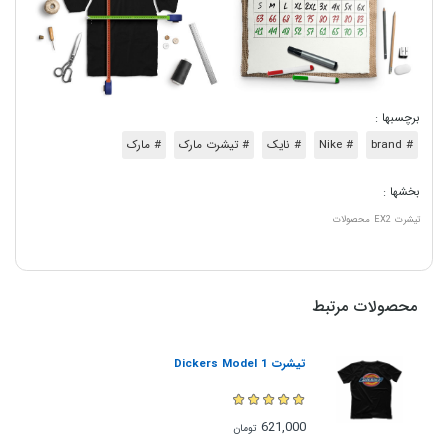
برچسبها :
# brand
# Nike
# نایک
# تیشرت مارک
# مارک
بخشها :
تیشرت
EX2
محصولات
محصولات مرتبط
تیشرت Dickers Model 1
621,000
تومان