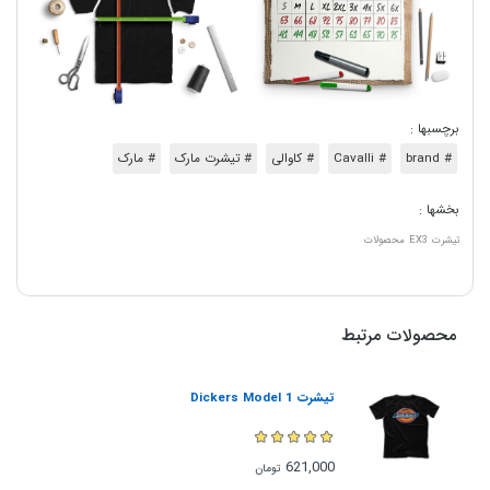
برچسبها :
# brand
# Cavalli
# کاوالی
# تیشرت مارک
# مارک
بخشها :
تیشرت
EX3
محصولات
محصولات مرتبط
تیشرت Dickers Model 1
621,000
تومان