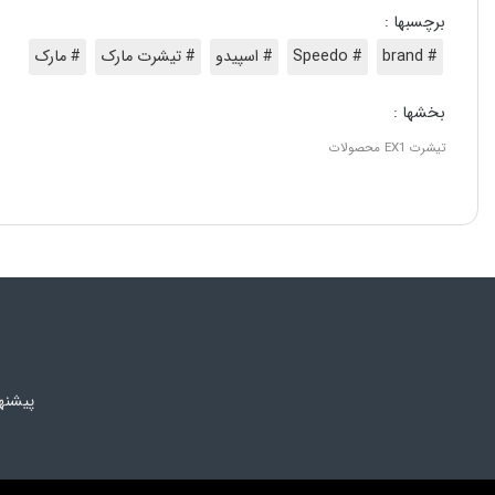
برچسبها :
# brand
# Speedo
# اسپیدو
# تیشرت مارک
# مارک
بخشها :
تیشرت
EX1
محصولات
پیشنه