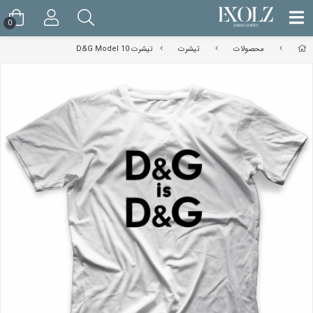
0
محصولات
تیشرت
تیشرت D&G Model 10