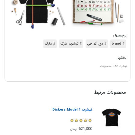
برچسبها :
# brand
# دی اند جی
# تیشرت مارک
# مارک
بخشها :
تیشرت
EX2
محصولات
محصولات مرتبط
تیشرت Dickers Model 1
621,000
تومان