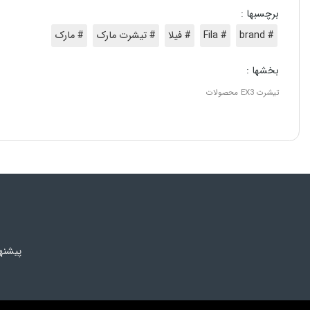
برچسبها :
# brand
# Fila
# فیلا
# تیشرت مارک
# مارک
بخشها :
تیشرت
EX3
محصولات
پیشنه