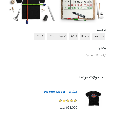
برچسبها :
# brand
# Fila
# فیلا
# تیشرت مارک
# مارک
بخشها :
تیشرت
EX2
محصولات
محصولات مرتبط
تیشرت Dickers Model 1
621,000
تومان