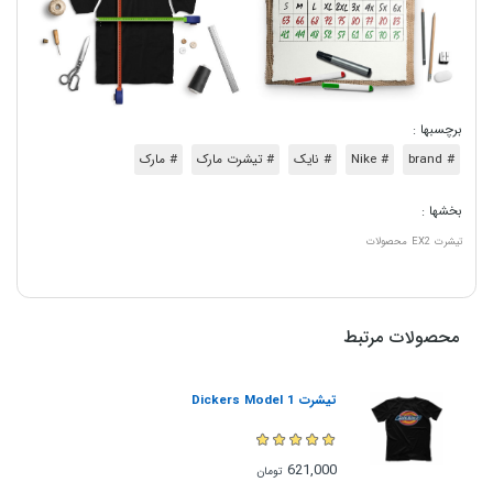
برچسبها :
# brand
# Nike
# نایک
# تیشرت مارک
# مارک
بخشها :
تیشرت
EX2
محصولات
محصولات مرتبط
تیشرت Dickers Model 1
621,000
تومان