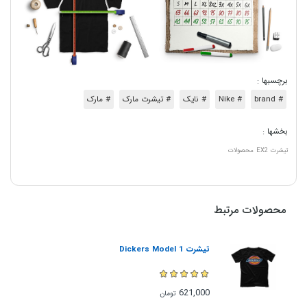
برچسبها :
# brand
# Nike
# نایک
# تیشرت مارک
# مارک
بخشها :
تیشرت
EX2
محصولات
محصولات مرتبط
تیشرت Dickers Model 1
621,000
تومان