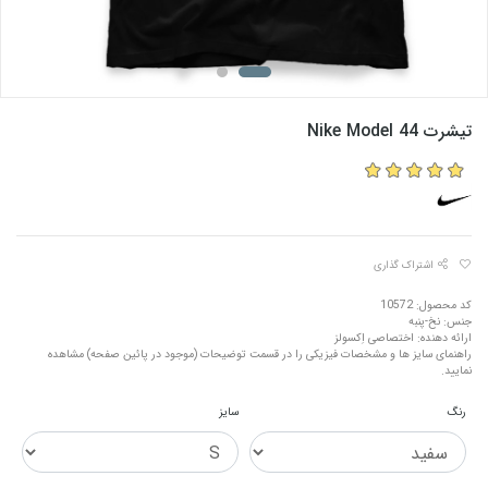
تیشرت Nike Model 44
اشتراک گذاری
کد محصول: 10572
جنس: نخ-پنبه
ارائه دهنده: اختصاصی اِکسولز
راهنمای سایز ها و مشخصات فیزیکی را در قسمت توضیحات (موجود در پائین صفحه) مشاهده
نمایید.
رنگ
سایز