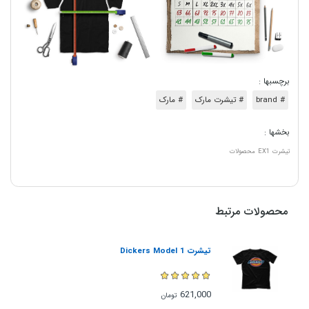
برچسبها :
# brand
# تیشرت مارک
# مارک
بخشها :
تیشرت
EX1
محصولات
محصولات مرتبط
تیشرت Dickers Model 1
621,000
تومان