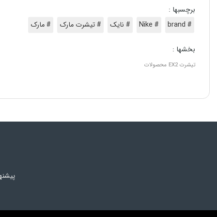
برچسبها :
# brand
# Nike
# نایک
# تیشرت مارک
# مارک
بخشها :
تیشرت
EX2
محصولات
پیشنه