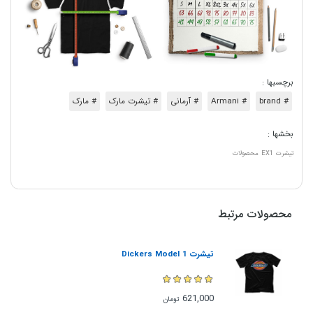
برچسبها :
# brand
# Armani
# آرمانی
# تیشرت مارک
# مارک
بخشها :
تیشرت
EX1
محصولات
محصولات مرتبط
تیشرت Dickers Model 1
621,000
تومان