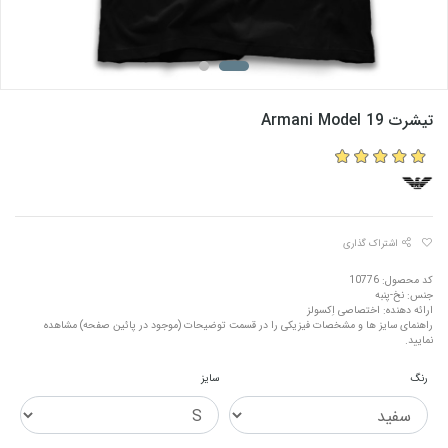
تیشرت Armani Model 19
اشتراک گذاری
کد محصول: 10776
جنس: نخ-پنبه
ارائه دهنده: اختصاصی اِکسولز
راهنمای سایز ها و مشخصات فیزیکی را در قسمت توضیحات (موجود در پائین صفحه) مشاهده
نمایید.
رنگ
سایز