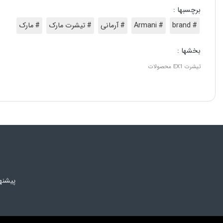
برچسبها :
# brand
# Armani
# آرمانی
# تیشرت مارک
# مارک
بخشها :
تیشرت
EX1
محصولات
پیشنه