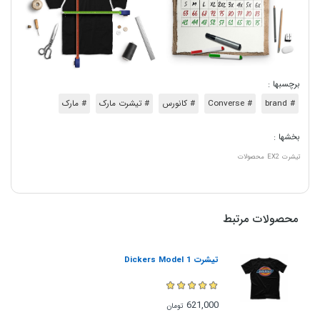
برچسبها :
# brand
# Converse
# کانورس
# تیشرت مارک
# مارک
بخشها :
تیشرت
EX2
محصولات
محصولات مرتبط
تیشرت Dickers Model 1
621,000
تومان