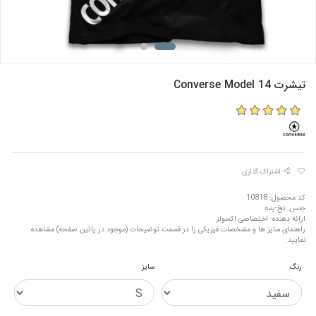
تیشرت Converse Model 14
اشتراک گذاری
کد محصول: 10818
جنس: نخ-پنبه
ارائه دهنده: اختصاصی اِکسولز
راهنمای سایز ها و مشخصات فیزیکی را در قسمت توضیحات (موجود در پائین صفحه) مشاهده
نمایید.
رنگ
سایز