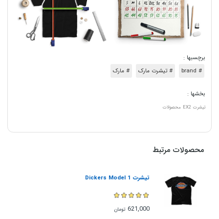
برچسبها :
# brand
# تیشرت مارک
# مارک
بخشها :
تیشرت
EX2
محصولات
محصولات مرتبط
تیشرت Dickers Model 1
621,000
تومان