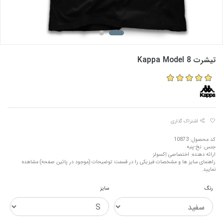
تیشرت Kappa Model 8
اشتراک گذاری
کد محصول: 10873
جنس: نخ-پنبه
ارائه دهنده: اختصاصی اِکسولز
راهنمای سایز ها و مشخصات فیزیکی را در قسمت توضیحات (موجود در پائین صفحه) مشاهده
نمایید.
رنگ
سایز