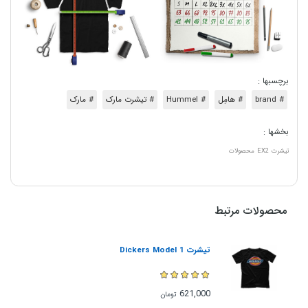
برچسبها :
# brand
# هامِل
# Hummel
# تیشرت مارک
# مارک
بخشها :
تیشرت
EX2
محصولات
محصولات مرتبط
تیشرت Dickers Model 1
621,000
تومان