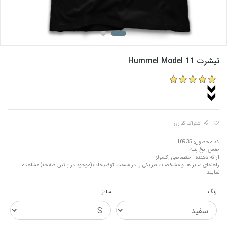
تیشرت Hummel Model 11
اشتراک گذاری
کد محصول: 10935
جنس: نخ-پنبه
ارائه دهنده: اختصاصی اِکسولز
راهنمای سایز ها و مشخصات فیزیکی را در قسمت توضیحات (موجود در پائین صفحه) مشاهده
نمایید.
رنگ
سایز