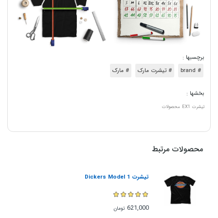
برچسبها :
# brand
# تیشرت مارک
# مارک
بخشها :
تیشرت
EX1
محصولات
محصولات مرتبط
تیشرت Dickers Model 1
621,000
تومان