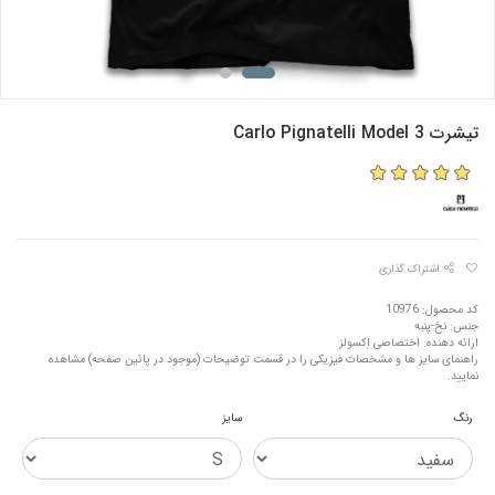
تیشرت Carlo Pignatelli Model 3
اشتراک گذاری
کد محصول: 10976
جنس: نخ-پنبه
ارائه دهنده: اختصاصی اِکسولز
راهنمای سایز ها و مشخصات فیزیکی را در قسمت توضیحات (موجود در پائین صفحه) مشاهده
نمایید.
رنگ
سایز