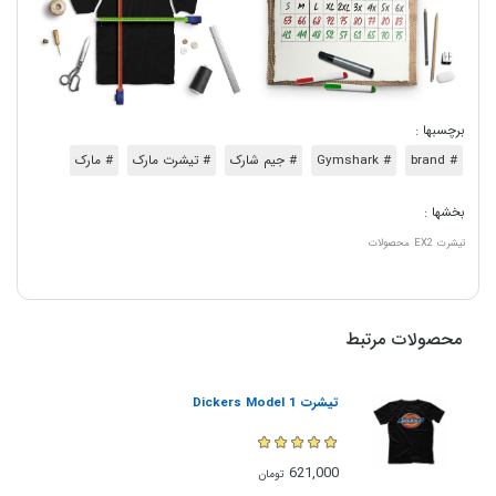
برچسبها :
# brand
# Gymshark
# جیم شارک
# تیشرت مارک
# مارک
بخشها :
تیشرت
EX2
محصولات
محصولات مرتبط
تیشرت Dickers Model 1
621,000
تومان