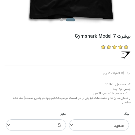
تیشرت Gymshark Model 7
اشتراک گذاری
کد محصول: 11028
جنس: نخ-پنبه
ارائه دهنده: اختصاصی اِکسولز
راهنمای سایز ها و مشخصات فیزیکی را در قسمت توضیحات (موجود در پائین صفحه) مشاهده
نمایید.
رنگ
سایز