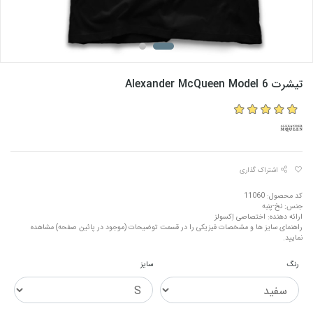
تیشرت Alexander McQueen Model 6
اشتراک گذاری
کد محصول: 11060
جنس: نخ-پنبه
ارائه دهنده: اختصاصی اِکسولز
راهنمای سایز ها و مشخصات فیزیکی را در قسمت توضیحات (موجود در پائین صفحه) مشاهده
نمایید.
رنگ
سایز