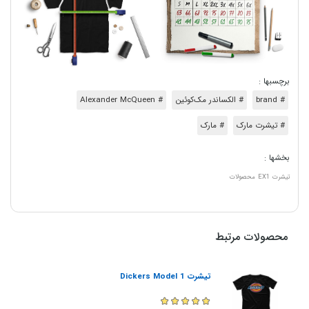
برچسبها :
# brand
# الکساندر مک‌کوئین
# Alexander McQueen
# تیشرت مارک
# مارک
بخشها :
تیشرت
EX1
محصولات
محصولات مرتبط
تیشرت Dickers Model 1