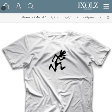
0
محصولات
تیشرت
تیشرت Gramicci Model 3