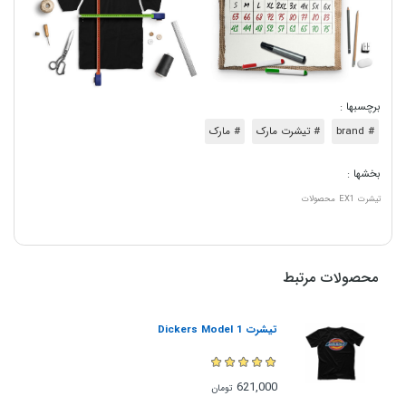
برچسبها :
# brand
# تیشرت مارک
# مارک
بخشها :
تیشرت
EX1
محصولات
محصولات مرتبط
تیشرت Dickers Model 1
621,000
تومان