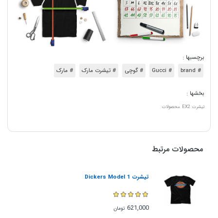
برچسبها :
# brand
# Gucci
# گوچی
# تیشرت مارک
# مارک
بخشها :
تیشرت
EX2
محصولات
محصولات مرتبط
تیشرت Dickers Model 1
621,000
تومان