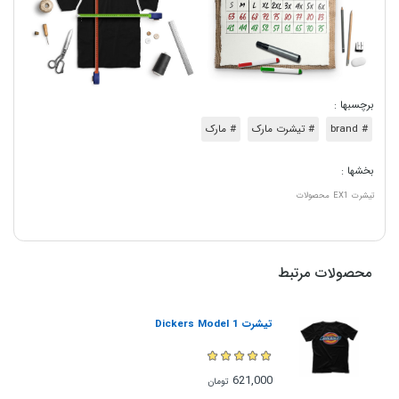
برچسبها :
# brand
# تیشرت مارک
# مارک
بخشها :
تیشرت
EX1
محصولات
محصولات مرتبط
تیشرت Dickers Model 1
621,000
تومان