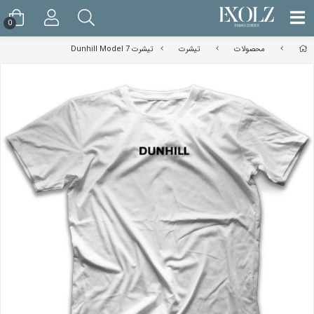
0
محصولات
تیشرت
تیشرت Dunhill Model 7