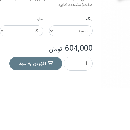
صفحه) مشاهده نمایید.
رنگ
سایز
604,000
تومان
افزودن به سبد