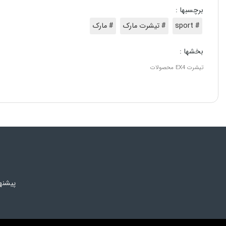
برچسبها :
# sport
# تیشرت مارک
# مارک
بخشها :
تیشرت
EX4
محصولات
پیشنه