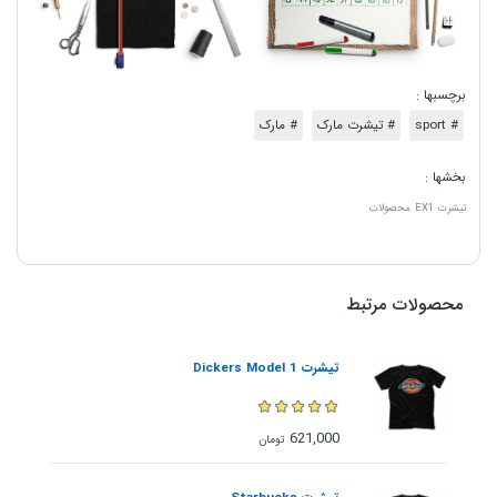
برچسبها :
# sport
# تیشرت مارک
# مارک
بخشها :
تیشرت
EX1
محصولات
محصولات مرتبط
تیشرت Dickers Model 1
621,000
تومان