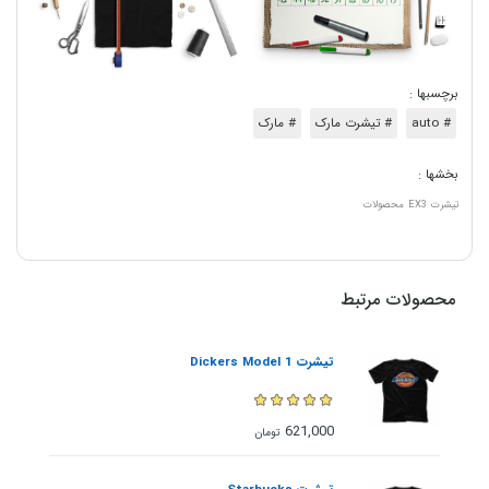
برچسبها :
# auto
# تیشرت مارک
# مارک
بخشها :
تیشرت
EX3
محصولات
محصولات مرتبط
تیشرت Dickers Model 1
621,000
تومان