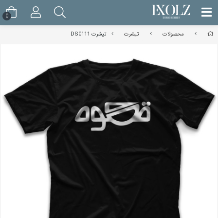
0
محصولات
تیشرت
تیشرت DS0111