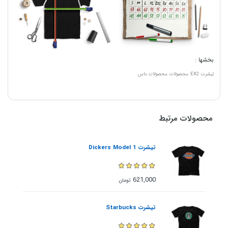
بخشها :
تیشرت
EX2
محصولات
محصولات داس
محصولات مرتبط
تیشرت Dickers Model 1
621,000
تومان
تیشرت Starbucks