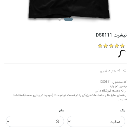
تیشرت DS0111
اشتراک گذاری
کد محصول: DS0111
جنس: نخ-پنبه
ارائه دهنده: فروشگاه داس
راهنمای سایز ها و مشخصات فیزیکی را در قسمت توضیحات (موجود در پائین صفحه) مشاهده
نمایید.
رنگ
سایز