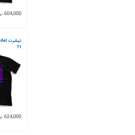
604,000
تو
تیشر
11
624,000
تو