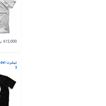
612,000
تو
تیشرت
3