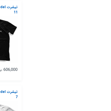
تیشرت
11
606,000
تو
تیشرت
7