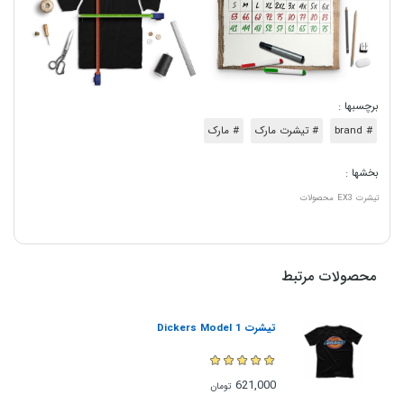
برچسبها :
# brand
# تیشرت مارک
# مارک
بخشها :
تیشرت
EX3
محصولات
محصولات مرتبط
تیشرت Dickers Model 1
621,000
تومان