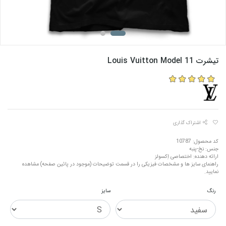
تیشرت Louis Vuitton Model 11
اشتراک گذاری
کد محصول: 10787
جنس: نخ-پنبه
ارائه دهنده: اختصاصی اِکسولز
راهنمای سایز ها و مشخصات فیزیکی را در قسمت توضیحات (موجود در پائین صفحه) مشاهده
نمایید.
رنگ
سایز