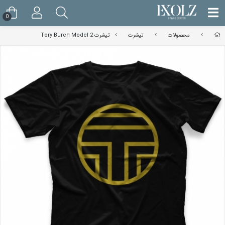
0
محصولات
تیشرت
تیشرت Tory Burch Model 2