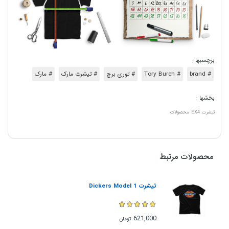
برچسبها :
# brand
# Tory Burch
# توری برچ
# تیشرت مارک
# مارک
بخشها :
تیشرت
EX4
محصولات
محصولات مرتبط
تیشرت Dickers Model 1
621,000
تومان