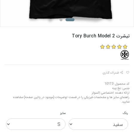
تیشرت Tory Burch Model 2
اشتراک گذاری
کد محصول: 10173
جنس: نخ-پنبه
ارائه دهنده: اختصاصی اِکسولز
راهنمای سایز ها و مشخصات فیزیکی را در قسمت توضیحات (موجود در پائین صفحه) مشاهده
نمایید.
رنگ
سایز