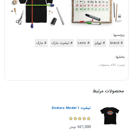
برچسبها :
# brand
# لیوایز
# Levis
# تیشرت مارک
# مارک
بخشها :
تیشرت
EX1
محصولات
محصولات مرتبط
تیشرت Dickers Model 1
621,000
تومان