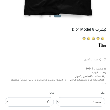
تیشرت Dior Model 8
اشتراک گذاری
کد محصول: 10545
جنس: نخ-پنبه
ارائه دهنده: اختصاصی اِکسولز
راهنمای سایز ها و مشخصات فیزیکی را در قسمت توضیحات (موجود در پائین صفحه) مشاهده
نمایید.
رنگ
سایز