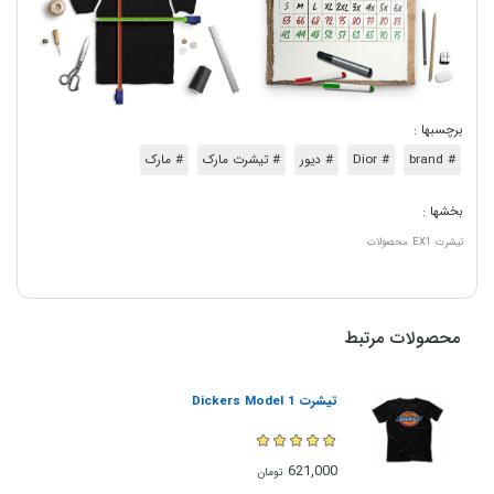
برچسبها :
# brand
# Dior
# دیور
# تیشرت مارک
# مارک
بخشها :
تیشرت
EX1
محصولات
محصولات مرتبط
تیشرت Dickers Model 1
621,000
تومان