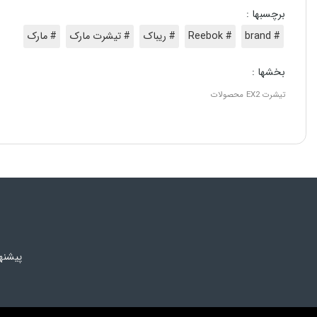
برچسبها :
# brand
# Reebok
# ریباک
# تیشرت مارک
# مارک
بخشها :
تیشرت
EX2
محصولات
پیشنه