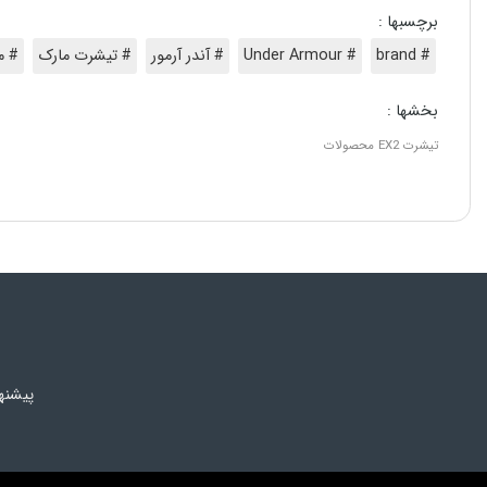
برچسبها :
# brand
# Under Armour
# آندر آرمور
# تیشرت مارک
# م
بخشها :
تیشرت
EX2
محصولات
پیشنه